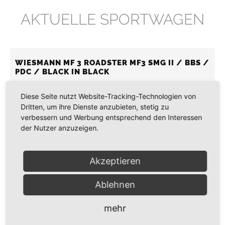
AKTUELLE SPORTWAGEN
WIESMANN MF 3 ROADSTER MF3 SMG II / BBS /
PDC / BLACK IN BLACK
Diese Seite nutzt Website-Tracking-Technologien von
Dritten, um ihre Dienste anzubieten, stetig zu
verbessern und Werbung entsprechend den Interessen
der Nutzer anzuzeigen.
MASERATI GRANSPORT COUPE V8 LIMITED
EDITION
Zum Verkauf im Kundenauftrag bieten wir einen sehr
Akzeptieren
exklusiven Maserati Gransport Limited Edition mit nur ca. 53.000
KM an. Dieser Gransport V8 wurde ursprünglich...
Ablehnen
AUDI TT RS ICONIC EDITION NR. 78 OF 100 VMAX
280 / BANG&OLUFSEN
mehr
Audi TT RS Iconic Edition! Nr. 78 von 100 gebauten Exemplaren.