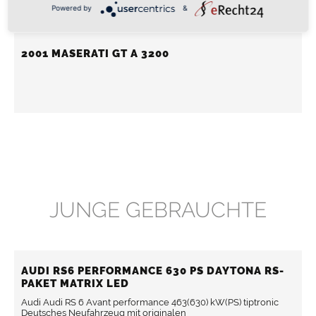
Deutsche Auslieferung. Quasi neu! Nur Auslieferungskilometer!
Powered by
&
MwST. ausweisbar!! Audi TT RS Coupé 294(400)...
2001 MASERATI GT A 3200
JUNGE GEBRAUCHTE
AUDI RS6 PERFORMANCE 630 PS DAYTONA RS-
PAKET MATRIX LED
Audi Audi RS 6 Avant performance 463(630) kW(PS) tiptronic
Deutsches Neufahrzeug mit originalen