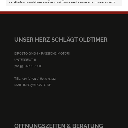
Auslieferungskilomertern und Tageszulassung in 2023! MwST.
ausweisbar! Nettoverkauf Ausland möglich! 6Y6Y...
UNSER HERZ SCHLÄGT OLDTIMER
BIPOSTO GMBH - PASSIONE MOTORI
UNTERREUT 6
76135 KARLSRUHE
TEL.: +49 (0)721 / 6190 99 22
MAIL:
INFO@BIPOSTO.DE
ÖFFNUNGSZEITEN & BERATUNG