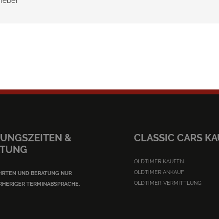
rheber
UNGSZEITEN &
CLASSIC CARS K
ATUNG
OLDTIMER KAUFEN
OLDTIMER ANKAUF
HRTEN UND BERATUNG NUR
OLDTIMER-VERMITTLUNG
RHERIGER TERMINABSPRACHE.