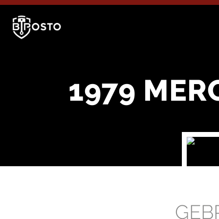
1979 MER
GEB