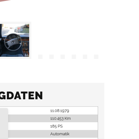
GDATEN
11.08.1979
110.453 Km
185 PS
Automatik