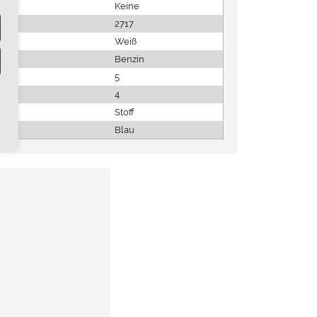
Keine
2717
Weiß
Benzin
5
4
Stoff
Blau