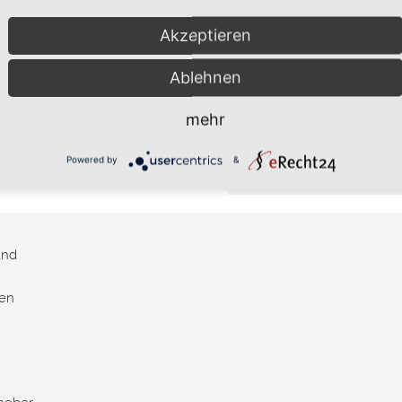
Unfall
Hubraum
Akzeptieren
Farbe
Ablehnen
Treibstoff
Sitzplätze
mehr
Türen
Innenausstattung
Powered by
&
Innenausstattung | Farbe
and
en