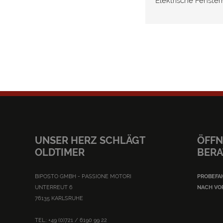
Elektrische Fenste
UNSER HERZ SCHLÄGT
ÖFFN
OLDTIMER
BER
BIPOSTO GMBH - PASSIONE MOTORI
PROBEFA
UNTERREUT 6
NACH VO
76135 KARLSRUHE
TEL.: +49 (0)721 / 6190 99 22