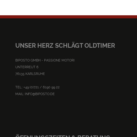
UNSER HERZ SCHLÄGT OLDTIMER
BIPOSTO GMBH - PASSIONE MOTORI
UNTERREUT 6
76135 KARLSRUHE
TEL.: +49 (0)721 / 6190 99 22
MAIL:
INFO@BIPOSTO.DE