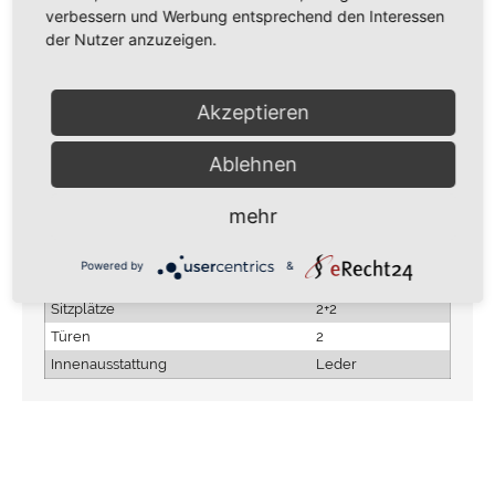
Reifen 100%
verbessern und Werbung entsprechend den Interessen
der Nutzer anzuzeigen.
Akzeptieren
FAHRZEUGDATEN
Ablehnen
Erstzulassung
1991
Kilometerstand
91.000
mehr
Getriebe
Manuell
Hubraum
3600 cc
Powered by
&
Treibstoff
Benzin
Sitzplätze
2+2
Türen
2
Innenausstattung
Leder