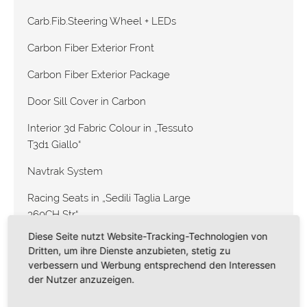
Carb.Fib.Steering Wheel + LEDs
Carbon Fiber Exterior Front
Carbon Fiber Exterior Package
Door Sill Cover in Carbon
Interior 3d Fabric Colour in „Tessuto
T3d1 Giallo“
Navtrak System
Racing Seats in „Sedili Taglia Large
360CH Str“
Diese Seite nutzt Website-Tracking-Technologien von
Rear Diffuser in Carbon Fiber
Dritten, um ihre Dienste anzubieten, stetig zu
verbessern und Werbung entsprechend den Interessen
Air Conditioning
der Nutzer anzuzeigen.
CST Traction Control