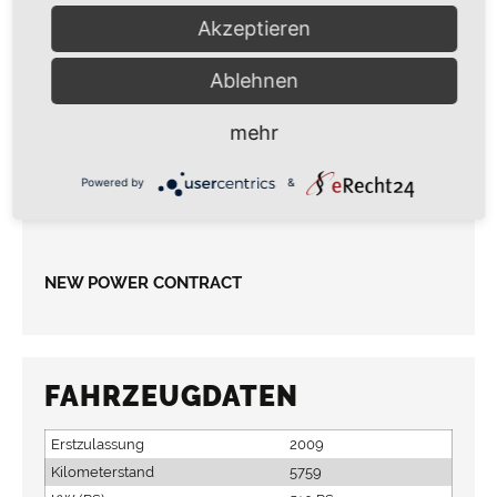
Central Door Locking
Akzeptieren
Climate Control
Ablehnen
Electric Windows
mehr
Leather Trim
Powered by
&
Side Airbags
NEW POWER CONTRACT
FAHRZEUGDATEN
Erstzulassung
2009
Kilometerstand
5759