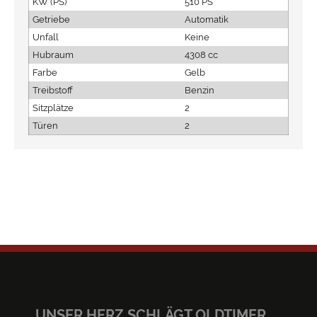
KW (PS)
510 PS
Getriebe
Automatik
Unfall
Keine
Hubraum
4308 cc
Farbe
Gelb
Treibstoff
Benzin
Sitzplätze
2
Türen
2
UNSER HERZ SCHLÄGT OLDTIMER