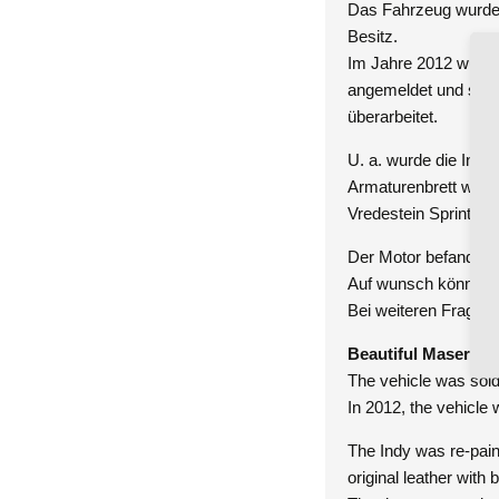
Das Fahrzeug wurde 
Besitz.
Im Jahre 2012 wurd
angemeldet und selbs
überarbeitet.
U. a. wurde die Innen
Armaturenbrett wurd
Vredestein Sprint Cla
Der Motor befand sic
Auf wunsch können w
Bei weiteren Fragen 
Beautiful Maserati 
The vehicle was sold
In 2012, the vehicle
The Indy was re-paint
original leather with