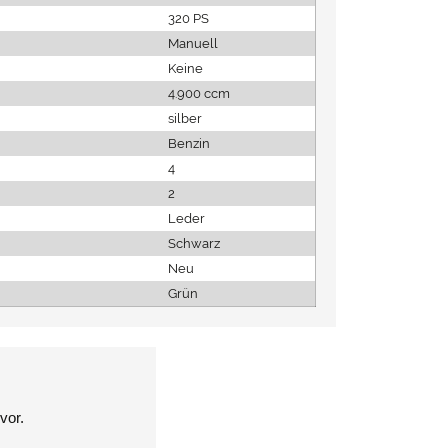
320 PS
Manuell
Keine
4.900 ccm
silber
Benzin
4
2
Leder
Schwarz
Neu
Grün
vor.