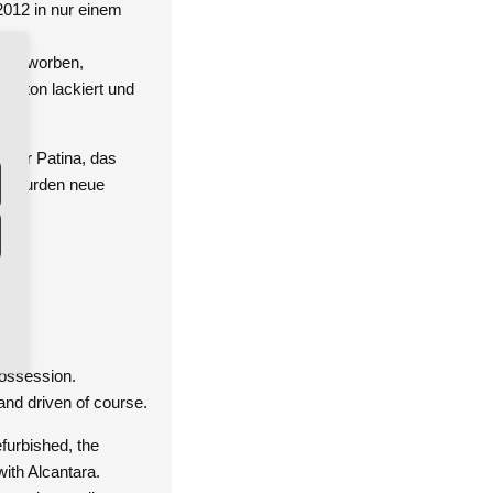
2012 in nur einem
r erworben,
arbton lackiert und
höner Patina, das
es wurden neue
possession.
and driven of course.
efurbished, the
with Alcantara.