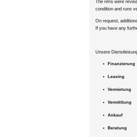
The rims were revise
condition and runs ve
On request, additiona
If you have any furth
Unsere Dienstleisung
Finanzierung
Leasing
Vermietung
Vermittlung
Ankauf
Beratung