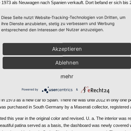
1973 als Neuwagen nach Spanien verkauft. Dort befand er sich bis 
e das Fahrzeug im Süddeutschen Raum von einem Maserati Sammle
Diese Seite nutzt Website-Tracking-Technologien von Dritten, um
ihre Dienste anzubieten, stetig zu verbessern und Werbung
tverständlich gefahren. Der Indy wurde dieses Jahr neu im original F
entsprechend den Interessen der Nutzer anzuzeigen.
ausstattung aufgearbeitet, als Basis diente das original Leder mit sc
Akzeptieren
e neu mit Alcantara überzogen. Die Felgen wurden überarbeitet und 
ssic Reifen montiert.
Ablehnen
h in einem hervorragenden Zustand und läuft äußerst ruhig.
eitere Bilder vom Unterboden zur Verfügung gestellt werden.
mehr
steht Ihnen unsere Verkaufsabteilung gerne zur Seite.
Powered by
&
Indy 4900 with a nice owner history.
 in 1973 as a new car to Spain. There he was until 2012 in only one 
 was purchased in South Germany by a Maserati collector, registered 
ed this year in the original color and revised. U. a. The interior was r
 beautiful patina served as a basis, the dashboard was newly covered 